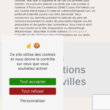
contrôle, ainsi que d’organiser le sort de vos données post-
mortem. Vous pouvez exercer ces droits par voie postale à
l'adresse 3 Place des Commerces 33460 Cussac-Fort-Médoc ou
par courrier électronique à l'adresse odelices33@gmail.com. Un
justificatif d'identité pourra vous être demandé. Nous
conservons vos données pendant la période de prise de
contact puis pendant la durée de prescription légale aux fins
probatoires et de gestion des contentieux. Vous avez le droit
de vous inscrire sur la liste d'opposition au démarchage
téléphonique, disponible à cette adresse:
Bloctel.gouv.fr
.
Consultez le site cnil.fr pour plus d’informations sur vos droits.
Ce site utilise des cookies
Nos
et vous donne le contrôle
sur ceux que vous
interventions
souhaitez activer
sur ces villes
Tout accepter
Tout refuser
Personnaliser