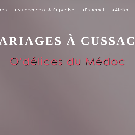
ron
Number cake & Cupcakes
Entremet
Atelier
ARIAGES À CUSSA
O'délices du Médoc