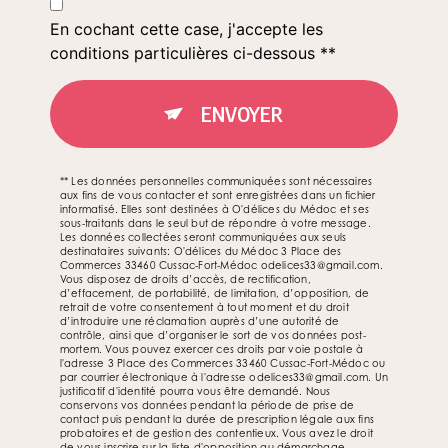
En cochant cette case, j'accepte les
conditions particulières ci-dessous **
ENVOYER
** Les données personnelles communiquées sont nécessaires
aux fins de vous contacter et sont enregistrées dans un fichier
informatisé. Elles sont destinées à O'délices du Médoc et ses
sous-traitants dans le seul but de répondre à votre message.
Les données collectées seront communiquées aux seuls
destinataires suivants: O'délices du Médoc 3 Place des
Commerces 33460 Cussac-Fort-Médoc odelices33@gmail.com.
Vous disposez de droits d’accès, de rectification,
d’effacement, de portabilité, de limitation, d’opposition, de
retrait de votre consentement à tout moment et du droit
d’introduire une réclamation auprès d’une autorité de
contrôle, ainsi que d’organiser le sort de vos données post-
mortem. Vous pouvez exercer ces droits par voie postale à
l'adresse 3 Place des Commerces 33460 Cussac-Fort-Médoc ou
par courrier électronique à l'adresse odelices33@gmail.com. Un
justificatif d'identité pourra vous être demandé. Nous
conservons vos données pendant la période de prise de
contact puis pendant la durée de prescription légale aux fins
probatoires et de gestion des contentieux. Vous avez le droit
de vous inscrire sur la liste d'opposition au démarchage