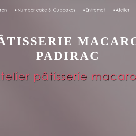
ron
Number cake & Cupcakes
Entremet
Atelier
ÂTISSERIE MACAR
PADIRAC
telier pâtisserie macar