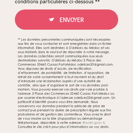
conditions particulières ci-dessous **
ENVOYER
** Les données personnelles communiquées sont nécessaires
aux fins de vous contacter et sont enregistrées dans un fichier
informatisé. Elles sont destinées à O'délices du Médoc et ses
sous-traitants dans le seul but de répondre à votre message.
Les données collectées seront communiquées aux seuls
destinataires suivants: O'délices du Médoc 3 Place des
Commerces 33460 Cussac-Fort-Médoc odelices33@gmail.com.
Vous disposez de droits d’accès, de rectification,
d’effacement, de portabilité, de limitation, d’opposition, de
retrait de votre consentement à tout moment et du droit
d’introduire une réclamation auprès d’une autorité de
contrôle, ainsi que d’organiser le sort de vos données post-
mortem. Vous pouvez exercer ces droits par voie postale à
l'adresse 3 Place des Commerces 33460 Cussac-Fort-Médoc ou
par courrier électronique à l'adresse odelices33@gmail.com. Un
justificatif d'identité pourra vous être demandé. Nous
conservons vos données pendant la période de prise de
contact puis pendant la durée de prescription légale aux fins
probatoires et de gestion des contentieux. Vous avez le droit
de vous inscrire sur la liste d'opposition au démarchage
téléphonique, disponible à cette adresse:
Bloctel.gouv.fr
.
Consultez le site cnil.fr pour plus d’informations sur vos droits.