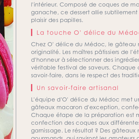
l'intérieur. Composé de coques de m
ganache, ce dessert allie subtilement 
plaisir des papilles.
La touche O' délice du Médo
Chez O' délice du Médoc, le gâteau ma
originalité. Les maîtres pâtissiers de l
d'honneur à sélectionner des ingrédien
véritable festival de saveurs. Chaque 
savoir-faire, dans le respect des traditi
Un savoir-faire artisanal
L'équipe d'O' délice du Médoc met un
gâteaux macaron d'exception, confec
Chaque étape de la préparation est m
confection des coques aux différent
garnissage. Le résultat ? Des gâteaux 
gourmands, qui raviront les amateurs 