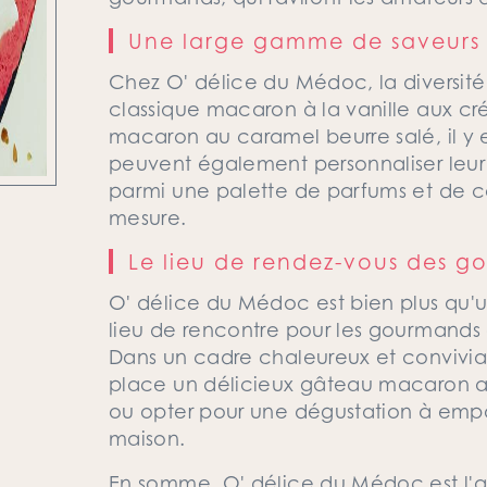
Une large gamme de saveurs
Chez O' délice du Médoc, la diversité 
classique macaron à la vanille aux c
macaron au caramel beurre salé, il y en
peuvent également personnaliser leu
parmi une palette de parfums et de co
mesure.
Le lieu de rendez-vous des 
O' délice du Médoc est bien plus qu'un
lieu de rencontre pour les gourmands
Dans un cadre chaleureux et convivial,
place un délicieux gâteau macaron
ou opter pour une dégustation à emport
maison.
En somme, O' délice du Médoc est l'a