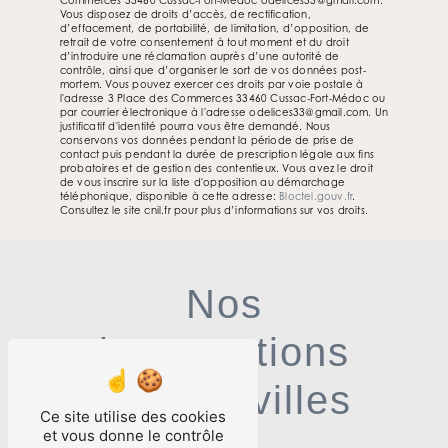
Commerces 33460 Cussac-Fort-Médoc odelices33@gmail.com.
Vous disposez de droits d’accès, de rectification,
d’effacement, de portabilité, de limitation, d’opposition, de
retrait de votre consentement à tout moment et du droit
d’introduire une réclamation auprès d’une autorité de
contrôle, ainsi que d’organiser le sort de vos données post-
mortem. Vous pouvez exercer ces droits par voie postale à
l'adresse 3 Place des Commerces 33460 Cussac-Fort-Médoc ou
par courrier électronique à l'adresse odelices33@gmail.com. Un
justificatif d'identité pourra vous être demandé. Nous
conservons vos données pendant la période de prise de
contact puis pendant la durée de prescription légale aux fins
probatoires et de gestion des contentieux. Vous avez le droit
de vous inscrire sur la liste d'opposition au démarchage
téléphonique, disponible à cette adresse:
Bloctel.gouv.fr
.
Consultez le site cnil.fr pour plus d’informations sur vos droits.
Nos
interventions
sur ces villes
Ce site utilise des cookies
et vous donne le contrôle