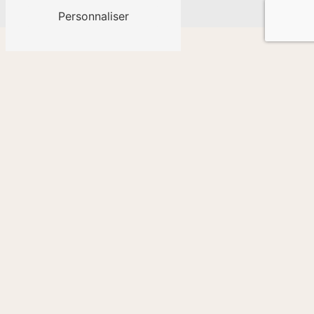
Personnaliser
Cussac-Fort-Médoc
Niort