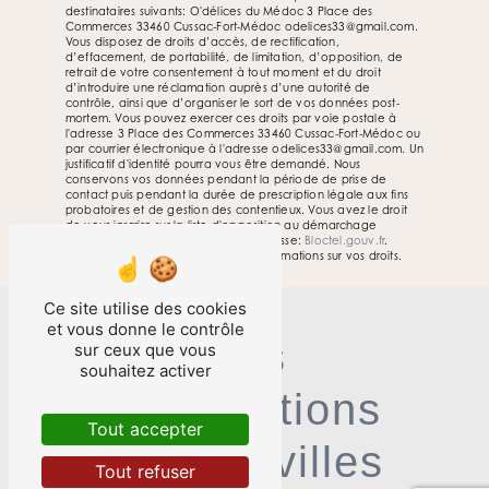
destinataires suivants: O'délices du Médoc 3 Place des
Commerces 33460 Cussac-Fort-Médoc odelices33@gmail.com.
Vous disposez de droits d’accès, de rectification,
d’effacement, de portabilité, de limitation, d’opposition, de
retrait de votre consentement à tout moment et du droit
d’introduire une réclamation auprès d’une autorité de
contrôle, ainsi que d’organiser le sort de vos données post-
mortem. Vous pouvez exercer ces droits par voie postale à
l'adresse 3 Place des Commerces 33460 Cussac-Fort-Médoc ou
par courrier électronique à l'adresse odelices33@gmail.com. Un
justificatif d'identité pourra vous être demandé. Nous
conservons vos données pendant la période de prise de
contact puis pendant la durée de prescription légale aux fins
probatoires et de gestion des contentieux. Vous avez le droit
de vous inscrire sur la liste d'opposition au démarchage
téléphonique, disponible à cette adresse:
Bloctel.gouv.fr
.
Consultez le site cnil.fr pour plus d’informations sur vos droits.
Ce site utilise des cookies
et vous donne le contrôle
Nos
sur ceux que vous
souhaitez activer
interventions
Tout accepter
sur ces villes
Tout refuser